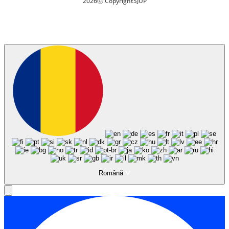
2026
ⓒ Copyright
SJUP
Română