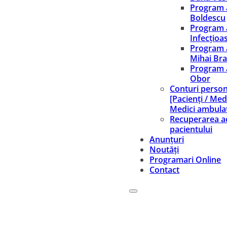
Program 
Boldescu
Program 
Infecțioa
Program 
Mihai Br
Program 
Obor
Conturi person
[Pacienți / Medi
Medici ambula
Recuperarea ac
pacientului
Anunțuri
Noutăți
Programari Online
Contact