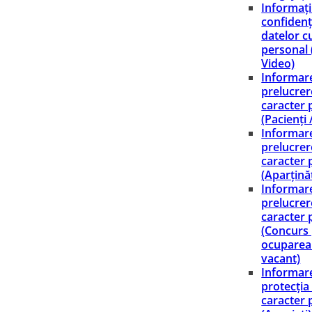
Informați
confidenț
datelor c
personal
Video)
Informare
prelucrer
caracter 
(Pacienți 
Informare
prelucrer
caracter 
(Aparținăt
Informare
prelucrer
caracter 
(Concurs
ocuparea
vacant)
Informare
protecția
caracter 