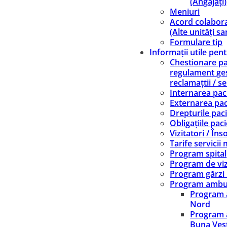
(Angajați)
Meniuri
Acord colabor
(Alte unități sa
Formulare tip
Informații utile pen
Chestionare pac
regulament ge
reclamațtii / se
Internarea paci
Externarea pac
Drepturile paci
Obligațiile paci
Vizitatori / Înso
Tarife servicii
Program spital
Program de viz
Program gărzi
Program ambu
Program 
Nord
Program 
Buna Ves