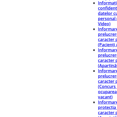
Informați
confidenț
datelor c
personal
Video)
Informare
prelucrer
caracter 
(Pacienți 
Informare
prelucrer
caracter 
(Aparținăt
Informare
prelucrer
caracter 
(Concurs
ocuparea
vacant)
Informare
protecția
caracter 