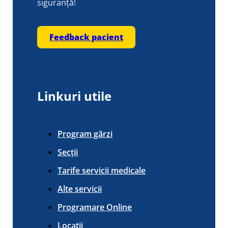
siguranță!
Feedback pacient
Linkuri utile
Program gărzi
Secții
Tarife servicii medicale
Alte servicii
Programare Online
Locații