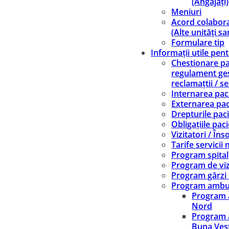
(Angajați)
Meniuri
Acord colabor
(Alte unități sa
Formulare tip
Informații utile pen
Chestionare pac
regulament ge
reclamațtii / se
Internarea paci
Externarea pac
Drepturile paci
Obligațiile paci
Vizitatori / Înso
Tarife servicii
Program spital
Program de viz
Program gărzi
Program ambu
Program 
Nord
Program 
Buna Ves