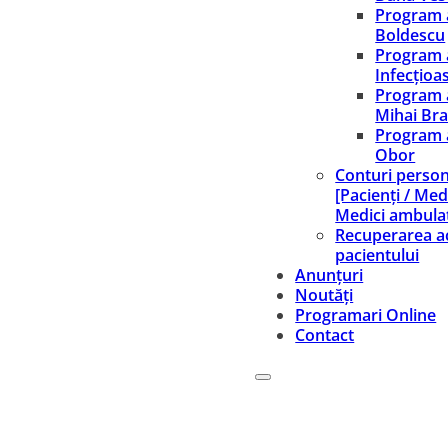
Program 
Boldescu
Program 
Infecțioa
Program 
Mihai Br
Program 
Obor
Conturi person
[Pacienți / Medi
Medici ambula
Recuperarea ac
pacientului
Anunțuri
Noutăți
Programari Online
Contact