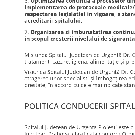
Optimizarea continua a proceselor din 
implementarea de protocoale medicale/ins
respectarea legislatiei in vigoare, a st
acreditarii spitalului;
Organizarea si imbunatatirea continu
in scopul cresterii nivelului de siguranta
Misiunea Spitalul Județean de Urgență Dr. C
tratament, cazare, igienă, alimentație și prev
Viziunea Spitalul Județean de Urgență Dr. Co
atragerea unor specialiști și îmbogățirea e
prestate, în accord cu cele mai ridicate stan
POLITICA CONDUCERII SPITA
Spitalul Judetean de Urgenta Ploiesti este o 
Judetean Prahova, clasificata conform Ordinu