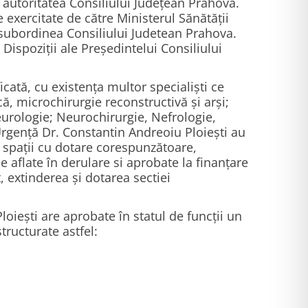
 autoritatea Consiliului Județean Prahova.
exercitate de către Ministerul Sănătăţii
 subordinea Consiliului Judetean Prahova.
Dispoziții ale Președintelui Consiliului
cată, cu existența multor specialiști ce
că, microchirurgie reconstructivă și arși;
eurologie; Neurochirurgie, Nefrologie,
e Urgență Dr. Constantin Andreoiu Ploiești au
 spații cu dotare corespunzătoare,
e aflate în derulare si aprobate la finanțare
 extinderea și dotarea sectiei
iești are aprobate în statul de funcții un
ructurate astfel: