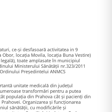
turi, ce-și desfasoară activitatea in 9
ia Obor, locația Movila, locația Buna Vestire)
 legală), toate amplasate în municipiul
dinului Ministerului Sănătății nr.323/2011
m Ordinului Președintelui ANMCS
rtantă unitate medicală din județul
i numeroase transformări pentru a putea
tât populația din Prahova cât și pacienți din
ea Prahovei. Organizarea și funcționarea
iul sănătății, cu modificările și