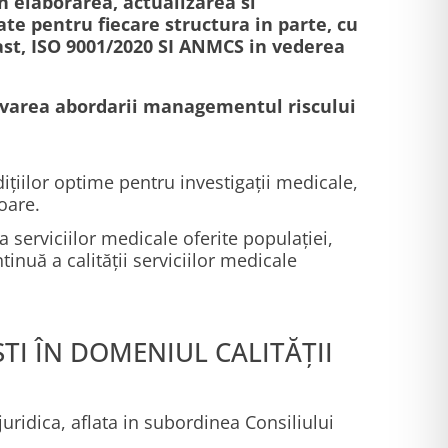
n elaborarea, actualizarea si
te pentru fiecare structura in parte, cu
cast, ISO 9001/2020 SI ANMCS in vederea
ovarea abordarii managementul riscului
țiilor optime pentru investigații medicale,
goare.
 serviciilor medicale oferite populației,
nuă a calității serviciilor medicale
TI ÎN DOMENIUL CALITĂȚII
juridica, aflata in subordinea Consiliului