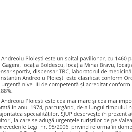
ndreoiu Ploiești este un spital pavilionar, cu 1460 pa
ția Gageni, locația Boldescu, locația Mihai Bravu, locaț
spensar sportiv, dispensar TBC, laboratorul de medicină
onstantin Andreoiu Ploiești este clasificat conform Or
e urgență nivel III de competență și acreditat confor
,88%.
 Andreoiu Ploiești este cea mai mare și cea mai impo
ființată în anul 1974, parcurgând, de-a lungul timpulu
oritatea specialităților. SJUP deservește în prezent a
itori, la care se adugă urgențele turiștilor de pe Val
 prevederile Legii nr. 95/2006, privind reforma în domen