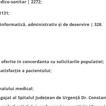
dico-sanitar | 2272;
1131;
informatică, administrativ și de deservire | 328.
 oferite in concordanta cu solicitarile populatiei;
atisfacție a pacientului;
onalului medical;
gajat al Spitalul Județean de Urgență Dr. Constan