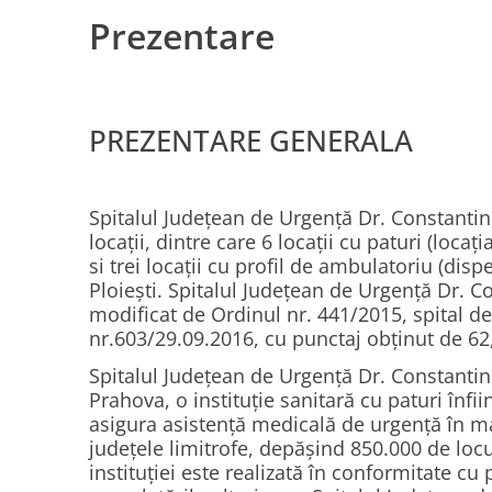
Prezentare
PREZENTARE GENERALA
Spitalul Județean de Urgență Dr. Constantin A
locații, dintre care 6 locații cu paturi (loca
si trei locații cu profil de ambulatoriu (di
Ploiești. Spitalul Județean de Urgență Dr. C
modificat de Ordinul nr. 441/2015, spital d
nr.603/29.09.2016, cu punctaj obținut de 62
Spitalul Județean de Urgență Dr. Constantin
Prahova, o instituție sanitară cu paturi în
asigura asistență medicală de urgență în maj
județele limitrofe, depășind 850.000 de locu
instituției este realizată în conformitate cu