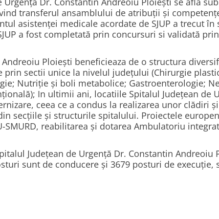
e Urgență Dr. Constantin Andreoiu Ploiești se află sub
nd transferul ansamblului de atribuţii şi competenţe 
ntul asistenţei medicale acordate de SJUP a trecut în
JUP a fost completată prin concursuri si validată prin 
Andreoiu Ploiești beneficieaza de o structura diversifi
prin sectii unice la nivelul județului (Chirurgie plasti
gie; Nutriție și boli metabolice; Gastroenterologie; N
țională); In ultimii ani, locatiile Spitalul Județean d
nizare, ceea ce a condus la realizarea unor clădiri și
 secțiile și structurile spitalului. Proiectele europen
U-SMURD, reabilitarea și dotarea Ambulatoriu integrat,
italul Județean de Urgență Dr. Constantin Andreoiu Plo
turi sunt de conducere și 3679 posturi de execuție, st