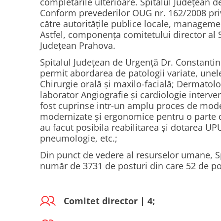
completările ulterioare. Spitalul Județean d
Conform prevederilor OUG nr. 162/2008 privi
către autorităţile publice locale, manageme
Astfel, componența comitetului director al S
Județean Prahova.
Spitalul Județean de Urgență Dr. Constantin 
permit abordarea de patologii variate, unele 
Chirurgie orală și maxilo-facială; Dermatolo
laborator Angiografie și cardiologie interven
fost cuprinse intr-un amplu proces de moder
modernizate și ergonomice pentru o parte din
au facut posibila reabilitarea și dotarea UP
pneumologie, etc.;
Din punct de vedere al resurselor umane, Sp
număr de 3731 de posturi din care 52 de pos
Comitet director | 4;