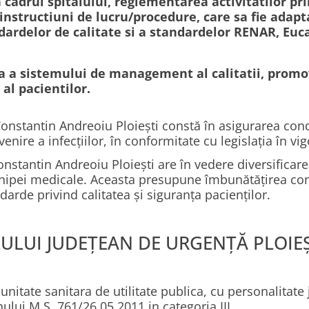
cadrul spitalului, reglementarea activitatilor pri
tructiuni de lucru/procedure, care sa fie adapta
andardelor de calitate si a standardelor RENAR, Eu
a a sistemului de management al calitatii, prom
 al pacientilor.
onstantin Andreoiu Ploiești constă în asigurarea condi
enire a infecțiilor, în conformitate cu legislația în vi
nstantin Andreoiu Ploiești are în vedere diversificarea
chipei medicale. Aceasta presupune îmbunătățirea conti
darde privind calitatea și siguranța pacienților.
LULUI JUDEȚEAN DE URGENȚĂ PLOIEȘ
unitate sanitara de utilitate publica, cu personalitate 
lui M.S. 761/26.05.2011 in categoria III.