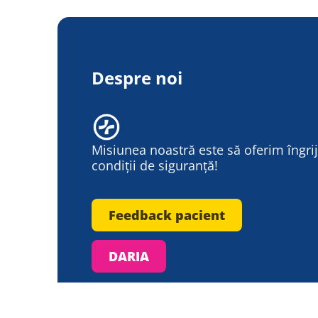
Despre noi
Misiunea noastră este să oferim îngrijir
condiții de siguranță!
Feedback pacient
DARIA