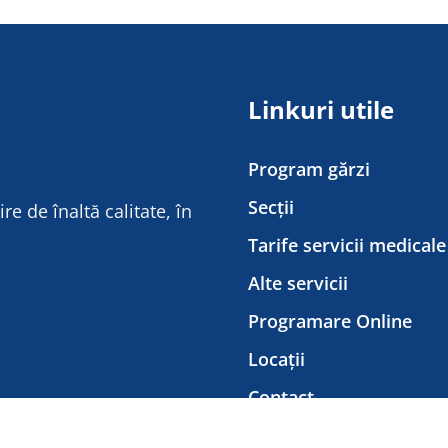
Linkuri utile
Program gărzi
Secții
e de înaltă calitate, în
Tarife servicii medicale
Alte servicii
Programare Online
Locații
Contact
GDPR