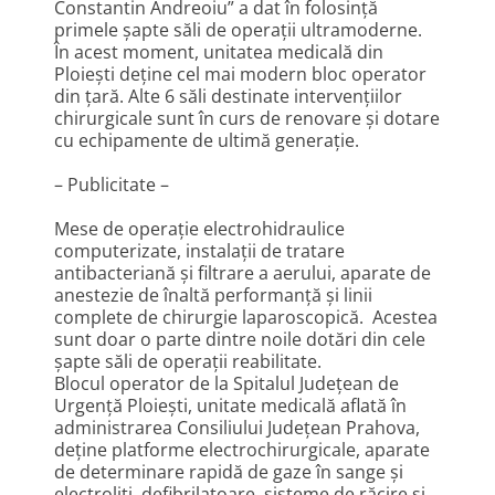
Constantin Andreoiu” a dat în folosință
primele șapte săli de operații ultramoderne.
În acest moment, unitatea medicală din
Ploiești deține cel mai modern bloc operator
din țară. Alte 6 săli destinate intervenţiilor
chirurgicale sunt în curs de renovare și dotare
cu echipamente de ultimă generație.
– Publicitate –
Mese de operație electrohidraulice
computerizate, instalații de tratare
antibacteriană și filtrare a aerului, aparate de
anestezie de înaltă performanță și linii
complete de chirurgie laparoscopică. Acestea
sunt doar o parte dintre noile dotări din cele
șapte săli de operații reabilitate.
Blocul operator de la Spitalul Județean de
Urgență Ploiești, unitate medicală aflată în
administrarea Consiliului Județean Prahova,
deține platforme electrochirurgicale, aparate
de determinare rapidă de gaze în sange și
electroliți, defibrilatoare, sisteme de răcire și