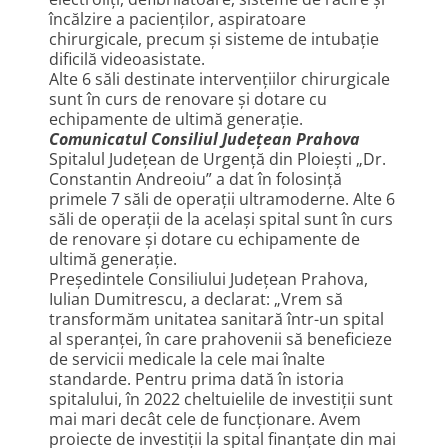
încălzire a pacienților, aspiratoare
chirurgicale, precum și sisteme de intubație
dificilă videoasistate.
Alte 6 săli destinate intervenţiilor chirurgicale
sunt în curs de renovare și dotare cu
echipamente de ultimă generație.
Comunicatul Consiliul Județean Prahova
Spitalul Județean de Urgență din Ploiești „Dr.
Constantin Andreoiu” a dat în folosință
primele 7 săli de operații ultramoderne. Alte 6
săli de operații de la același spital sunt în curs
de renovare și dotare cu echipamente de
ultimă generație.
Președintele Consiliului Județean Prahova,
Iulian Dumitrescu, a declarat: „Vrem să
transformăm unitatea sanitară într-un spital
al speranței, în care prahovenii să beneficieze
de servicii medicale la cele mai înalte
standarde. Pentru prima dată în istoria
spitalului, în 2022 cheltuielile de investiții sunt
mai mari decât cele de funcționare. Avem
proiecte de investiții la spital finanțate din mai