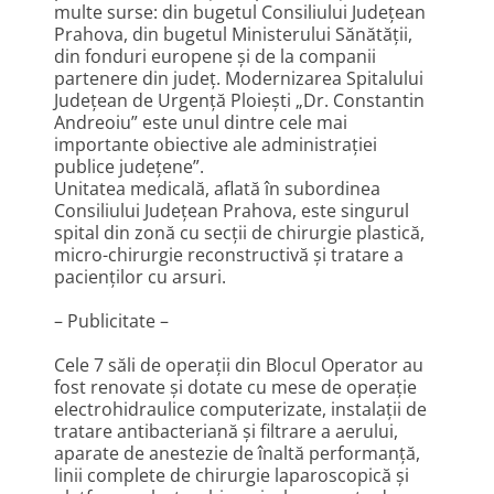
multe surse: din bugetul Consiliului Județean
Prahova, din bugetul Ministerului Sănătății,
din fonduri europene și de la companii
partenere din județ. Modernizarea Spitalului
Județean de Urgență Ploiești „Dr. Constantin
Andreoiu” este unul dintre cele mai
importante obiective ale administrației
publice județene”.
Unitatea medicală, aflată în subordinea
Consiliului Județean Prahova, este singurul
spital din zonă cu secții de chirurgie plastică,
micro-chirurgie reconstructivă și tratare a
pacienților cu arsuri.
– Publicitate –
Cele 7 săli de operații din Blocul Operator au
fost renovate și dotate cu mese de operație
electrohidraulice computerizate, instalații de
tratare antibacteriană și filtrare a aerului,
aparate de anestezie de înaltă performanță,
linii complete de chirurgie laparoscopică și