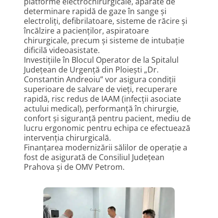
platforme electrochirurgicale, aparate de
determinare rapidă de gaze în sange și
electroliți, defibrilatoare, sisteme de răcire și
încălzire a pacienților, aspiratoare
chirurgicale, precum și sisteme de intubație
dificilă videoasistate.
Investițiile în Blocul Operator de la Spitalul
Județean de Urgență din Ploiești „Dr.
Constantin Andreoiu” vor asigura condiții
superioare de salvare de vieți, recuperare
rapidă, risc redus de IAAM (infecții asociate
actului medical), performanță în chirurgie,
confort și siguranță pentru pacient, mediu de
lucru ergonomic pentru echipa ce efectuează
intervenția chirurgicală.
Finanțarea modernizării sălilor de operație a
fost de asigurată de Consiliul Județean
Prahova și de OMV Petrom.