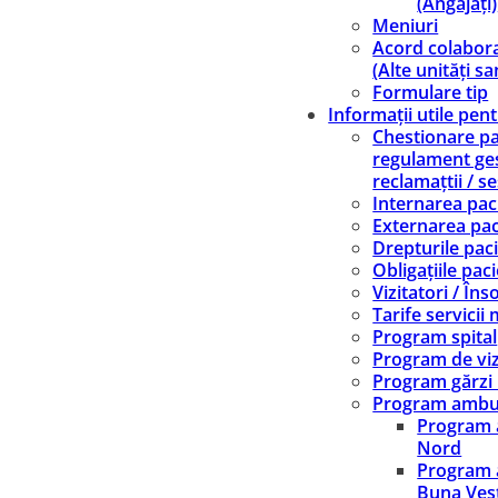
(Angajați)
Meniuri
Acord colabor
(Alte unități sa
Formulare tip
Informații utile pen
Chestionare pac
regulament ge
reclamațtii / se
Internarea paci
Externarea pac
Drepturile paci
Obligațiile paci
Vizitatori / Înso
Tarife servicii
Program spital
Program de viz
Program gărzi
Program ambu
Program 
Nord
Program 
Buna Ves