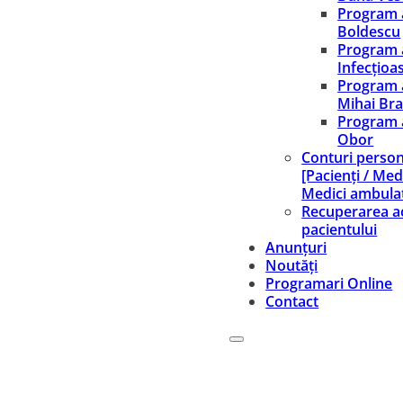
Program 
Boldescu
Program 
Infecțioa
Program 
Mihai Br
Program 
Obor
Conturi person
[Pacienți / Medi
Medici ambula
Recuperarea ac
pacientului
Anunțuri
Noutăți
Programari Online
Contact