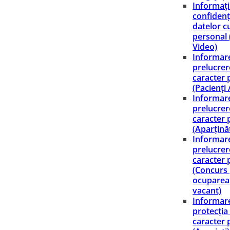
Informați
confidenț
datelor c
personal
Video)
Informare
prelucrer
caracter 
(Pacienți 
Informare
prelucrer
caracter 
(Aparținăt
Informare
prelucrer
caracter 
(Concurs
ocuparea
vacant)
Informare
protecția
caracter 