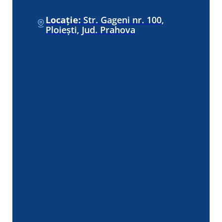
Locație:
Str. Gageni nr. 100,
Ploiești, Jud. Prahova